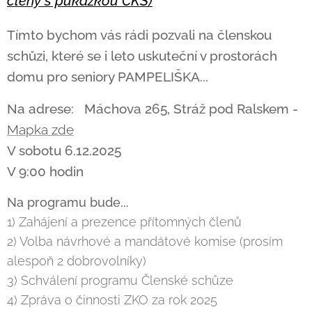
členy s půkazkou ČKS)
Tímto bychom vás rádi pozvali na členskou
schůzi, které se i leto uskuteční v prostorách
domu pro seniory PAMPELIŠKA...
Na adrese: M
áchova 265, Stráž pod Ralskem -
Mapka zde
V sobotu 6.12.2025
V 9:00 hodin
Na programu bude...
1) Zahájení a prezence přítomných členů
2) Volba návrhové a mandátové komise (prosím
alespoň 2 dobrovolníky)
3) Schválení programu Členské schůze
4) Zpráva o činnosti ZKO za rok 2025