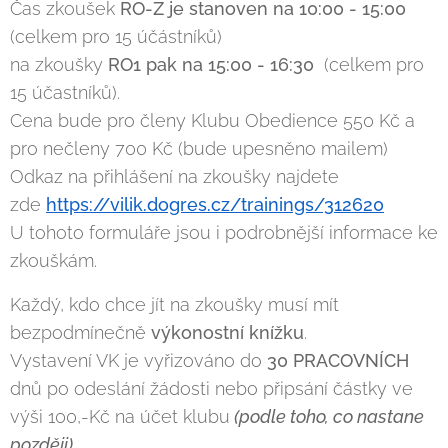
Čas zkoušek
RO-Z je stanoven na 10:00 - 15:00
(celkem pro 15 účástníků)
na zkoušky
RO1 pak na 15:00 - 16:30
(celkem pro
15 účastníků).
Cena bude pro členy Klubu Obedience 550 Kč a
pro nečleny 700 Kč (bude upesněno mailem)
Odkaz na přihlášení na zkoušky najdete
zde
https://vilik.dogres.cz/trainings/312620
U tohoto formuláře jsou i podrobnější informace ke
zkouškám.
Každý, kdo chce jít na zkoušky musí mít
bezpodmínečně
výkonostní knížku
.
Vystavení VK je vyřizováno do
30 PRACOVNÍCH
dnů po odeslání žádosti nebo připsání částky ve
výši 100,-Kč na účet klubu
(podle toho, co nastane
později).