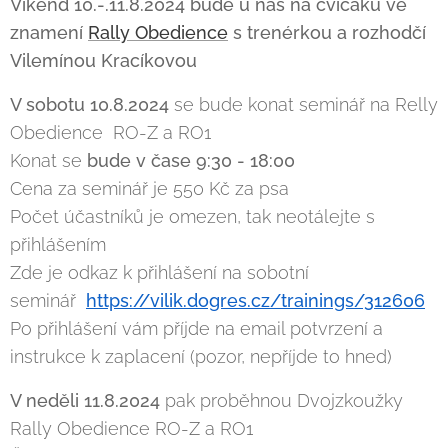
Víkend 10.-.11.8.2024 bude u nás na cvičáku ve
znamení
Rally Obedience
s trenérkou a rozhodčí
Vilemínou Kracíkovou
V sobotu 10.8.2024
se bude konat seminář na Relly
Obedience RO-Z a RO1
Konat se
bude v čase 9:30 - 18:00
Cena za seminář je 550 Kč za psa
Počet účastníků je omezen, tak neotálejte s
přihlášením
Zde je odkaz k přihlášení na sobotní
seminář
https://vilik.dogres.cz/trainings/312606
Po přihlášení vám příjde na email potvrzení a
instrukce k zaplacení (pozor, nepříjde to hned)
V neděli 11.8.2024
pak proběhnou Dvojzkoužky
Rally Obedience RO-Z a RO1