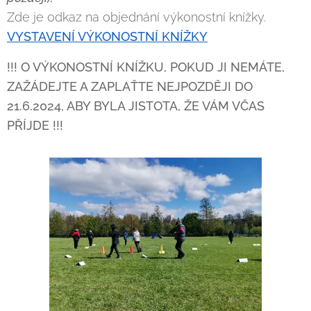
Zde je odkaz na objednání výkonostní knížky.
VYSTAVENÍ VÝKONOSTNÍ KNÍŽKY
!!! O VÝKONOSTNÍ KNÍŽKU, POKUD JI NEMÁTE,
ZAŽÁDEJTE A ZAPLAŤTE NEJPOZDĚJI DO
21.6.2024, ABY BYLA JISTOTA, ŽE VÁM VČAS
PŘÍJDE !!!